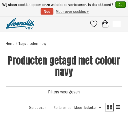
Wij slaan cookies op om onze website te verbeteren. Is dat akkoord?
Ja
Nee
Meer over cookies »
SHIRTS WITH A STORY
Verlanglijst
Winkelwagen
Home
/
Tags
/
colour navy
Producten getagd met colour
navy
Filters weergeven
0 producten
Sorteren op
Meest bekeken