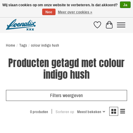
Wij slaan cookies op om onze website te verbeteren. Is dat akkoord?
Ja
Nee
Meer over cookies »
SHIRTS WITH A STORY
Verlanglijst
Winkelwagen
Home
/
Tags
/
colour indigo hush
Producten getagd met colour
indigo hush
Filters weergeven
0 producten
Sorteren op
Meest bekeken