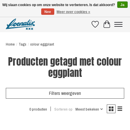
Wij slaan cookies op om onze website te verbeteren. Is dat akkoord?
Ja
Nee
Meer over cookies »
SHIRTS WITH A STORY
Verlanglijst
Winkelwagen
Home
/
Tags
/
colour eggplant
Producten getagd met colour
eggplant
Filters weergeven
0 producten
Sorteren op
Meest bekeken