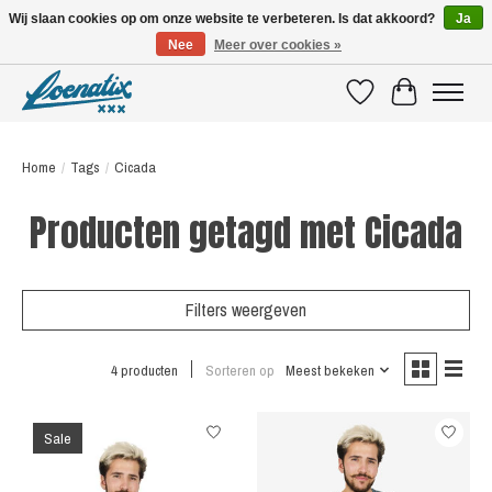
Wij slaan cookies op om onze website te verbeteren. Is dat akkoord?
Ja
Nee
Meer over cookies »
SHIRTS WITH A STORY
Verlanglijst
Winkelwagen
Home
/
Tags
/
Cicada
Producten getagd met Cicada
Filters weergeven
4 producten
Sorteren op
Meest bekeken
Sale