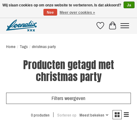
Wij slaan cookies op om onze website te verbeteren. Is dat akkoord?
Ja
Nee
Meer over cookies »
SHIRTS WITH A STORY
Verlanglijst
Winkelwagen
Home
/
Tags
/
christmas party
Producten getagd met
christmas party
Filters weergeven
0 producten
Sorteren op
Meest bekeken