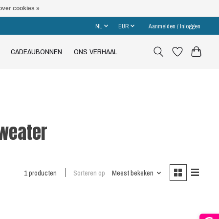
over cookies »
NL
EUR
Aanmelden / Inloggen
CADEAUBONNEN
ONS VERHAAL
sweater
1 producten
Sorteren op
Meest bekeken