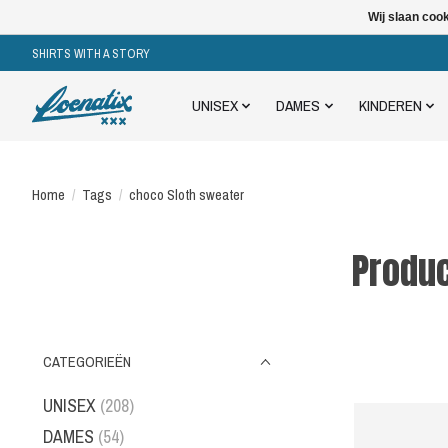
Wij slaan coo
SHIRTS WITH A STORY
UNISEX
DAMES
KINDEREN
Home
/
Tags
/
choco Sloth sweater
Produc
CATEGORIEËN
UNISEX
(208)
DAMES
(54)