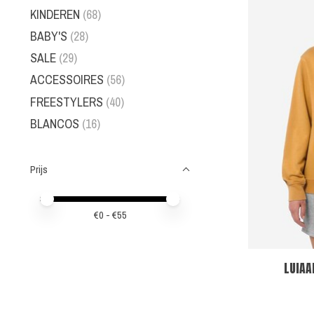
KINDEREN
(68)
BABY'S
(28)
SALE
(29)
ACCESSOIRES
(56)
FREESTYLERS
(40)
BLANCOS
(16)
Prijs
Minimale prijswaarde
Price maximum value
€
0
- €
55
LUIAA