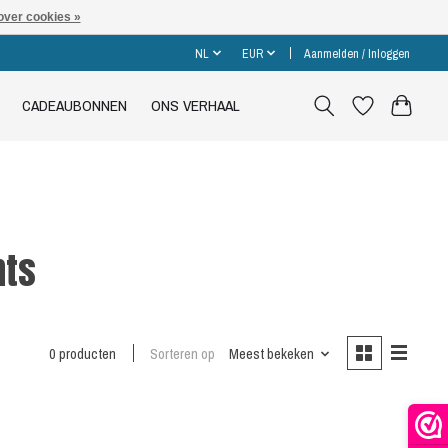
over cookies »
NL
EUR
Aanmelden / Inloggen
CADEAUBONNEN
ONS VERHAAL
hts
0 producten
Sorteren op
Meest bekeken