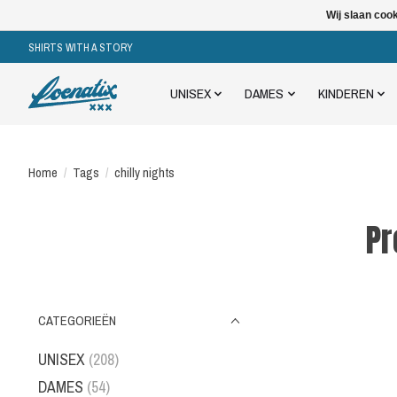
Wij slaan coo
SHIRTS WITH A STORY
UNISEX
DAMES
KINDEREN
Home
/
Tags
/
chilly nights
Pr
CATEGORIEËN
UNISEX
(208)
DAMES
(54)