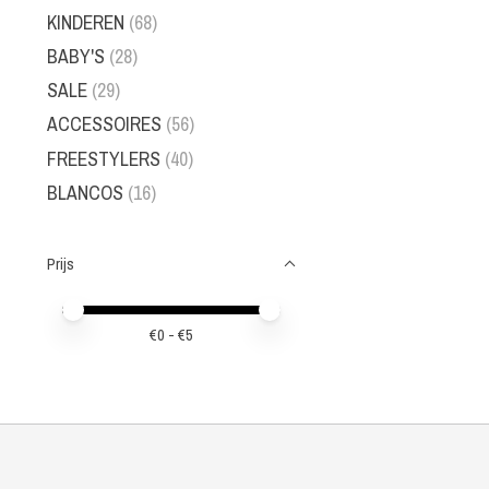
KINDEREN
(68)
BABY'S
(28)
SALE
(29)
ACCESSOIRES
(56)
FREESTYLERS
(40)
BLANCOS
(16)
Prijs
Minimale prijswaarde
Price maximum value
€
0
- €
5