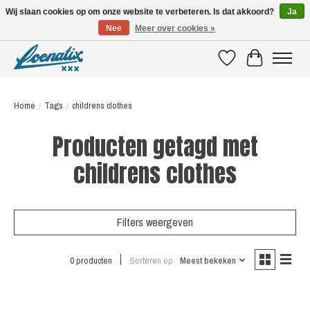
Wij slaan cookies op om onze website te verbeteren. Is dat akkoord?
Ja
Nee
Meer over cookies »
SHIRTS WITH A STORY
Verlanglijst
Winkelwagen
Home
/
Tags
/
childrens clothes
Producten getagd met
childrens clothes
Filters weergeven
0 producten
Sorteren op
Meest bekeken