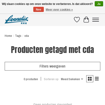
Wij slaan cookies op om onze website te verbeteren. Is dat akkoord?
Ja
Nee
Meer over cookies »
SHIRTS WITH A STORY
Verlanglijst
Winkelwagen
Home
/
Tags
/
cda
Producten getagd met cda
Filters weergeven
0 producten
Sorteren op
Meest bekeken
Geen producten gevonden!