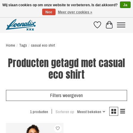
Wij slaan cookies op om onze website te verbeteren. Is dat akkoord?
Ja
Nee
Meer over cookies »
SHIRTS WITH A STORY
Verlanglijst
Winkelwagen
Home
/
Tags
/
casual eco shirt
Producten getagd met casual
eco shirt
Filters weergeven
1 producten
Sorteren op
Meest bekeken