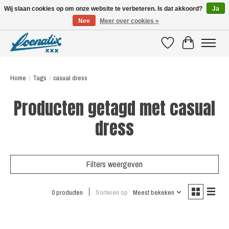
Wij slaan cookies op om onze website te verbeteren. Is dat akkoord?
Ja
Nee
Meer over cookies »
SHIRTS WITH A STORY
Verlanglijst
Winkelwagen
Home
/
Tags
/
casual dress
Producten getagd met casual
dress
Filters weergeven
0 producten
Sorteren op
Meest bekeken