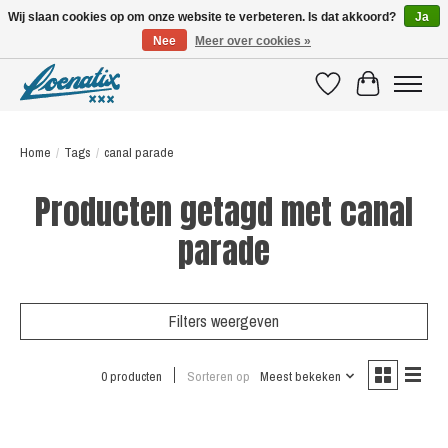
Wij slaan cookies op om onze website te verbeteren. Is dat akkoord?
Ja
Nee
Meer over cookies »
SHIRTS WITH A STORY
Verlanglijst
Winkelwagen
Home
/
Tags
/
canal parade
Producten getagd met canal
parade
Filters weergeven
0 producten
Sorteren op
Meest bekeken