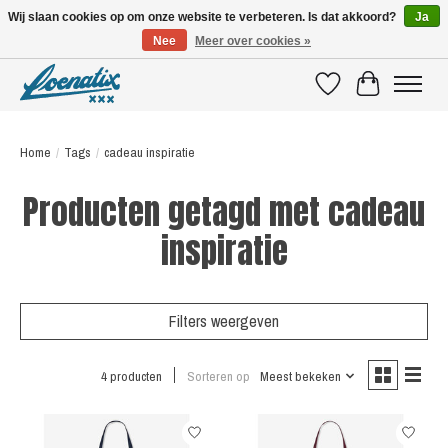
Wij slaan cookies op om onze website te verbeteren. Is dat akkoord?
Ja
Nee
Meer over cookies »
SHIRTS WITH A STORY
Verlanglijst
Winkelwagen
Home
/
Tags
/
cadeau inspiratie
Producten getagd met cadeau
inspiratie
Filters weergeven
4 producten
Sorteren op
Meest bekeken