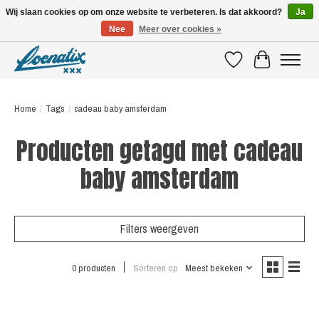
Wij slaan cookies op om onze website te verbeteren. Is dat akkoord?
Ja
Nee
Meer over cookies »
SHIRTS WITH A STORY
Verlanglijst
Winkelwagen
Home
/
Tags
/
cadeau baby amsterdam
Producten getagd met cadeau
baby amsterdam
Filters weergeven
0 producten
Sorteren op
Meest bekeken