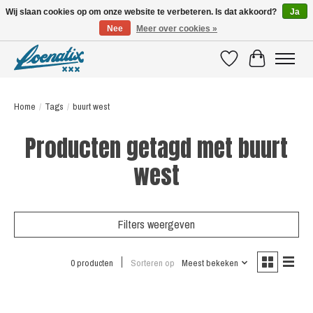
Wij slaan cookies op om onze website te verbeteren. Is dat akkoord?
Ja
Nee
Meer over cookies »
SHIRTS WITH A STORY
Verlanglijst
Winkelwagen
Home
/
Tags
/
buurt west
Producten getagd met buurt
west
Filters weergeven
0 producten
Sorteren op
Meest bekeken