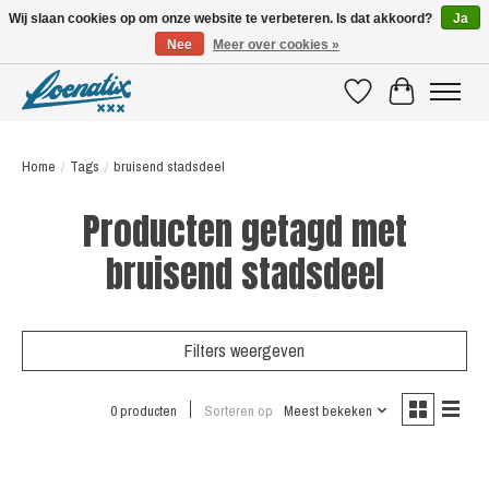
Wij slaan cookies op om onze website te verbeteren. Is dat akkoord?
Ja
Nee
Meer over cookies »
SHIRTS WITH A STORY
Verlanglijst
Winkelwagen
Home
/
Tags
/
bruisend stadsdeel
Producten getagd met
bruisend stadsdeel
Filters weergeven
0 producten
Sorteren op
Meest bekeken