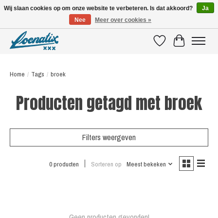
Wij slaan cookies op om onze website te verbeteren. Is dat akkoord?
Ja
Nee
Meer over cookies »
SHIRTS WITH A STORY
Verlanglijst
Winkelwagen
Home
/
Tags
/
broek
Producten getagd met broek
Filters weergeven
0 producten
Sorteren op
Meest bekeken
Geen producten gevonden!