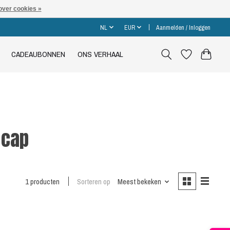
over cookies »
NL
EUR
Aanmelden / Inloggen
CADEAUBONNEN
ONS VERHAAL
 cap
1 producten
Sorteren op
Meest bekeken