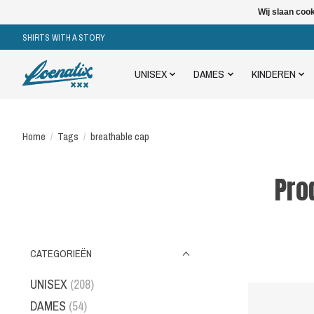
Wij slaan coo
SHIRTS WITH A STORY
UNISEX
DAMES
KINDEREN
Home
/
Tags
/
breathable cap
Pro
CATEGORIEËN
UNISEX
(208)
DAMES
(54)