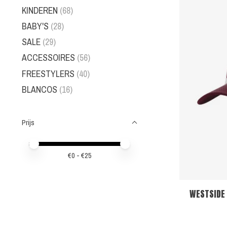
KINDEREN
(68)
BABY'S
(28)
SALE
(29)
ACCESSOIRES
(56)
FREESTYLERS
(40)
BLANCOS
(16)
Prijs
Minimale prijswaarde
Price maximum value
€
0
- €
25
WESTSIDE