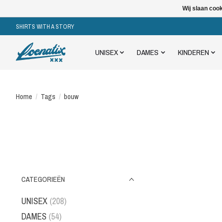
Wij slaan coo
SHIRTS WITH A STORY
UNISEX
DAMES
KINDEREN
Home
/
Tags
/
bouw
CATEGORIEËN
UNISEX
(208)
DAMES
(54)