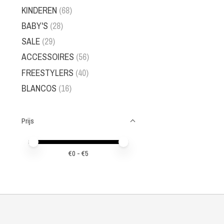
KINDEREN
(68)
BABY'S
(28)
SALE
(29)
ACCESSOIRES
(56)
FREESTYLERS
(40)
BLANCOS
(16)
Prijs
Minimale prijswaarde
Price maximum value
€
0
- €
5