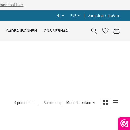
over cookies »
NL
EUR
Aanmelden / Inloggen
CADEAUBONNEN
ONS VERHAAL
0 producten
Sorteren op
Meest bekeken