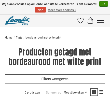
Wij slaan cookies op om onze website te verbeteren. Is dat akkoord?
Ja
Nee
Meer over cookies »
SHIRTS WITH A STORY
Verlanglijst
Winkelwagen
Home
/
Tags
/
bordeaurood met witte print
Producten getagd met
bordeaurood met witte print
Filters weergeven
0 producten
Sorteren op
Meest bekeken