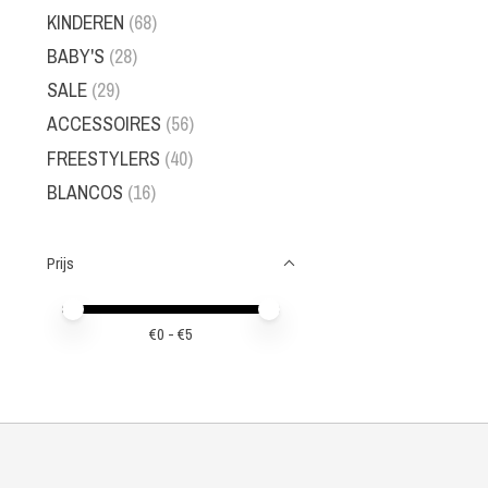
KINDEREN
(68)
BABY'S
(28)
SALE
(29)
ACCESSOIRES
(56)
FREESTYLERS
(40)
BLANCOS
(16)
Prijs
Minimale prijswaarde
Price maximum value
€
0
- €
5