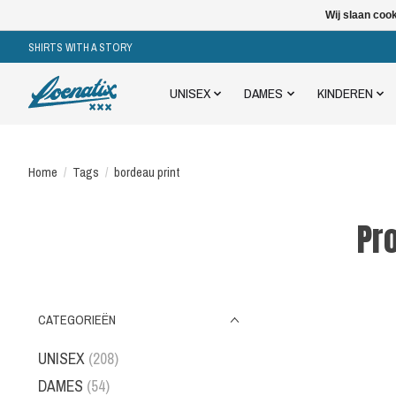
Wij slaan coo
SHIRTS WITH A STORY
UNISEX
DAMES
KINDEREN
Home
/
Tags
/
bordeau print
Pr
CATEGORIEËN
UNISEX
(208)
DAMES
(54)