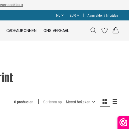
over cookies »
NL
EUR
Aanmelden / Inloggen
CADEAUBONNEN
ONS VERHAAL
int
0 producten
Sorteren op
Meest bekeken