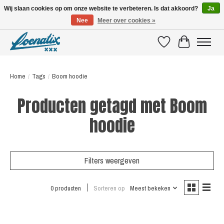
Wij slaan cookies op om onze website te verbeteren. Is dat akkoord?
Ja
Nee
Meer over cookies »
SHIRTS WITH A STORY
Verlanglijst
Winkelwagen
Home
/
Tags
/
Boom hoodie
Producten getagd met Boom
hoodie
Filters weergeven
0 producten
Sorteren op
Meest bekeken