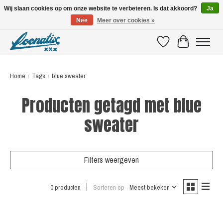
Wij slaan cookies op om onze website te verbeteren. Is dat akkoord?
Ja
Nee
Meer over cookies »
SHIRTS WITH A STORY
Verlanglijst
Winkelwagen
Home
/
Tags
/
blue sweater
Producten getagd met blue
sweater
Filters weergeven
0 producten
Sorteren op
Meest bekeken