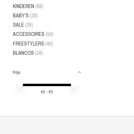
KINDEREN
(68)
BABY'S
(28)
SALE
(29)
ACCESSOIRES
(56)
FREESTYLERS
(40)
BLANCOS
(16)
Prijs
Minimale prijswaarde
Price maximum value
€
0
- €
5