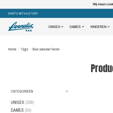
Wij slaan coo
SHIRTS WITH A STORY
UNISEX
DAMES
KINDEREN
Home
/
Tags
/
blue sweater heren
Produ
CATEGORIEËN
UNISEX
(208)
DAMES
(54)