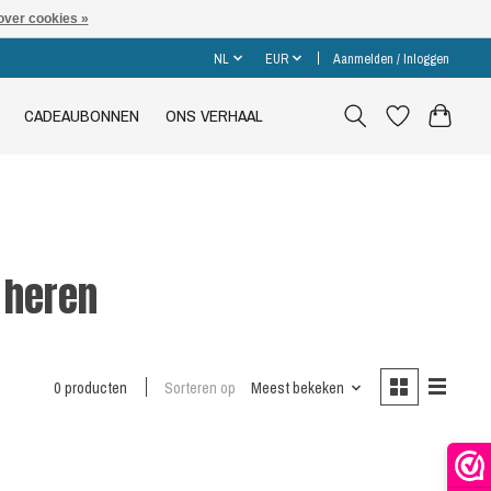
over cookies »
NL
EUR
Aanmelden / Inloggen
CADEAUBONNEN
ONS VERHAAL
 heren
0 producten
Sorteren op
Meest bekeken