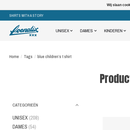
Wij slaan coo
SHIRTS WITH A STORY
UNISEX
DAMES
KINDEREN
Home
/
Tags
/
blue children’s t shirt
Produc
CATEGORIEËN
UNISEX
(208)
DAMES
(54)