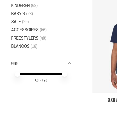
KINDEREN
(68)
BABY'S
(28)
SALE
(29)
ACCESSOIRES
(56)
FREESTYLERS
(40)
BLANCOS
(16)
Prijs
Minimale prijswaarde
Price maximum value
€
0
- €
20
XXX