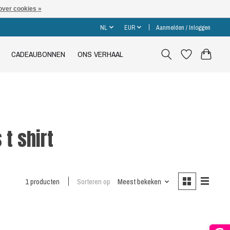
over cookies »
NL
EUR
Aanmelden / Inloggen
CADEAUBONNEN
ONS VERHAAL
t shirt
1 producten
Sorteren op
Meest bekeken