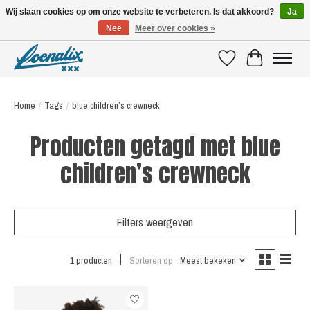
Wij slaan cookies op om onze website te verbeteren. Is dat akkoord?
Ja
Nee
Meer over cookies »
SHIRTS WITH A STORY
Verlanglijst
Winkelwagen
Home
/
Tags
/
blue children’s crewneck
Producten getagd met blue
children’s crewneck
Filters weergeven
1 producten
Sorteren op
Meest bekeken