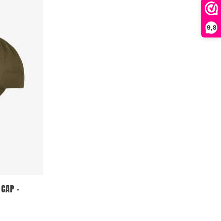
9,8
CAP -