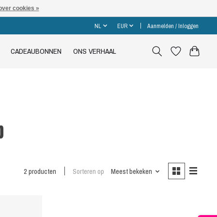
over cookies »
NL
EUR
Aanmelden / Inloggen
CADEAUBONNEN
ONS VERHAAL
p
2 producten
Sorteren op
Meest bekeken