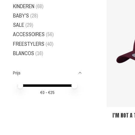
KINDEREN
(68)
BABY'S
(28)
SALE
(29)
ACCESSOIRES
(56)
FREESTYLERS
(40)
BLANCOS
(16)
Prijs
Minimale prijswaarde
Price maximum value
€
0
- €
25
I'M NOT A