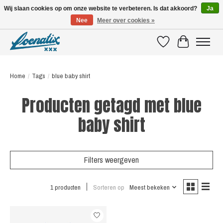
Wij slaan cookies op om onze website te verbeteren. Is dat akkoord?
Ja
Nee
Meer over cookies »
SHIRTS WITH A STORY
Verlanglijst
Winkelwagen
Home
/
Tags
/
blue baby shirt
Producten getagd met blue
baby shirt
Filters weergeven
1 producten
Sorteren op
Meest bekeken