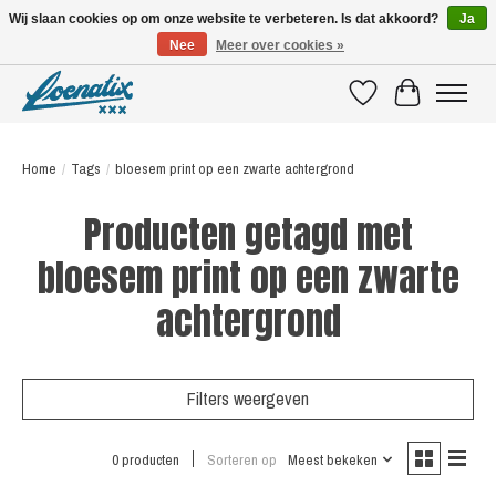
Wij slaan cookies op om onze website te verbeteren. Is dat akkoord?
Ja
Nee
Meer over cookies »
SHIRTS WITH A STORY
Verlanglijst
Winkelwagen
Home
/
Tags
/
bloesem print op een zwarte achtergrond
Producten getagd met
bloesem print op een zwarte
achtergrond
Filters weergeven
0 producten
Sorteren op
Meest bekeken