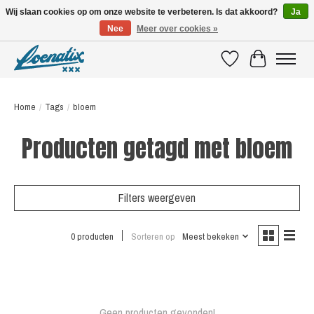
Wij slaan cookies op om onze website te verbeteren. Is dat akkoord?
Ja
Nee
Meer over cookies »
SHIRTS WITH A STORY
Verlanglijst
Winkelwagen
Home
/
Tags
/
bloem
Producten getagd met bloem
Filters weergeven
0 producten
Sorteren op
Meest bekeken
Geen producten gevonden!