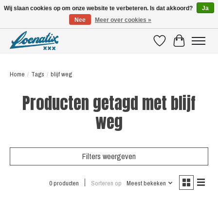
Wij slaan cookies op om onze website te verbeteren. Is dat akkoord?
Ja
Nee
Meer over cookies »
SHIRTS WITH A STORY
Verlanglijst
Winkelwagen
Home
/
Tags
/
blijf weg
Producten getagd met blijf
weg
Filters weergeven
0 producten
Sorteren op
Meest bekeken