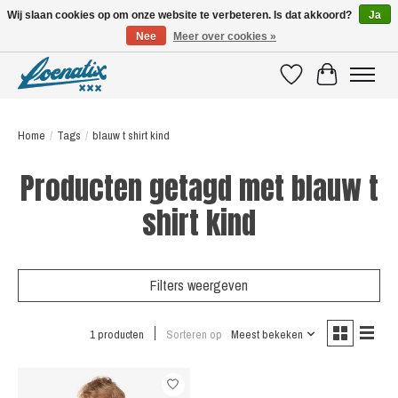
Wij slaan cookies op om onze website te verbeteren. Is dat akkoord?
Ja
Nee
Meer over cookies »
SHIRTS WITH A STORY
Verlanglijst
Winkelwagen
Home
/
Tags
/
blauw t shirt kind
Producten getagd met blauw t
shirt kind
Filters weergeven
1 producten
Sorteren op
Meest bekeken