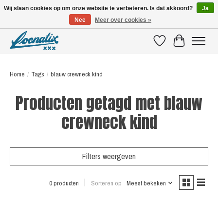
Wij slaan cookies op om onze website te verbeteren. Is dat akkoord?
Ja
Nee
Meer over cookies »
SHIRTS WITH A STORY
Verlanglijst
Winkelwagen
Home
/
Tags
/
blauw crewneck kind
Producten getagd met blauw
crewneck kind
Filters weergeven
0 producten
Sorteren op
Meest bekeken