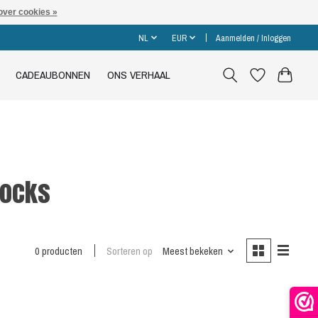
over cookies »
NL
EUR
Aanmelden / Inloggen
CADEAUBONNEN
ONS VERHAAL
socks
0 producten
Sorteren op
Meest bekeken