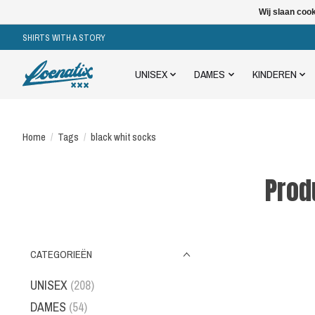
Wij slaan coo
SHIRTS WITH A STORY
UNISEX
DAMES
KINDEREN
Home
/
Tags
/
black whit socks
Prod
CATEGORIEËN
UNISEX
(208)
DAMES
(54)