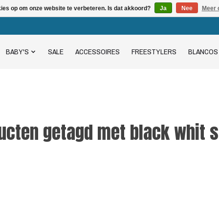
kies op om onze website te verbeteren. Is dat akkoord?
Ja
Nee
Meer 
BABY'S
SALE
ACCESSOIRES
FREESTYLERS
BLANCOS
ucten getagd met black whit 