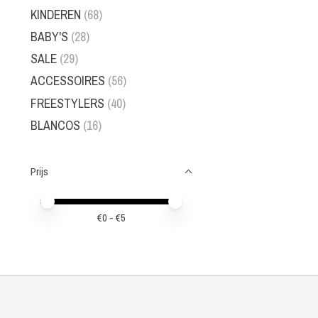
KINDEREN
(68)
BABY'S
(28)
SALE
(29)
ACCESSOIRES
(56)
FREESTYLERS
(40)
BLANCOS
(16)
Prijs
Minimale prijswaarde
Price maximum value
€
0
- €
5