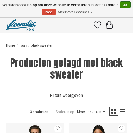
Wij slaan cookies op om onze website te verbeteren. Is dat akkoord?
Ja
Nee
Meer over cookies »
SHIRTS WITH A STORY
Verlanglijst
Winkelwagen
Home
/
Tags
/
black sweater
Producten getagd met black
sweater
Filters weergeven
3 producten
Sorteren op
Meest bekeken