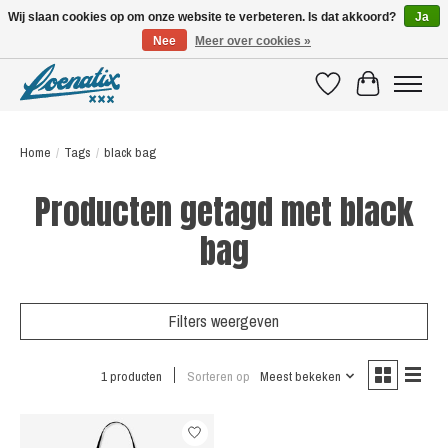
Wij slaan cookies op om onze website te verbeteren. Is dat akkoord?
Ja
Nee
Meer over cookies »
SHIRTS WITH A STORY
Verlanglijst
Winkelwagen
Home
/
Tags
/
black bag
Producten getagd met black
bag
Filters weergeven
1 producten
Sorteren op
Meest bekeken