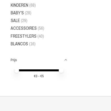
KINDEREN
(68)
BABY'S
(28)
SALE
(29)
ACCESSOIRES
(56)
FREESTYLERS
(40)
BLANCOS
(16)
Prijs
Minimale prijswaarde
Price maximum value
€
0
- €
5