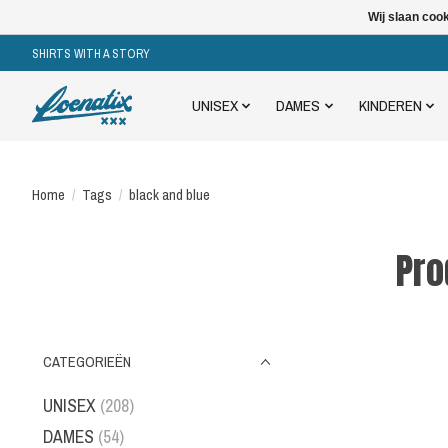
Wij slaan coo
SHIRTS WITH A STORY
UNISEX
DAMES
KINDEREN
Home
/
Tags
/
black and blue
Pro
CATEGORIEËN
UNISEX
(208)
DAMES
(54)