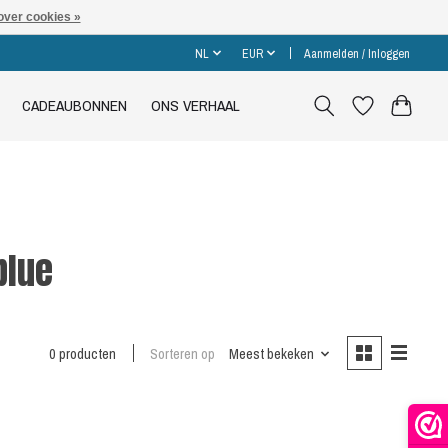
over cookies »
NL
EUR
Aanmelden / Inloggen
CADEAUBONNEN
ONS VERHAAL
blue
0 producten
Sorteren op
Meest bekeken