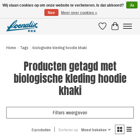
Wij slaan cookies op om onze website te verbeteren. Is dat akkoord?
Ja
Nee
Meer over cookies »
SHIRTS WITH A STORY
Verlanglijst
Winkelwagen
Home
/
Tags
/
biologische kleding hoodie khaki
Producten getagd met
biologische kleding hoodie
khaki
Filters weergeven
0 producten
Sorteren op
Meest bekeken