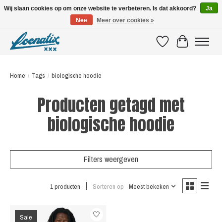
Wij slaan cookies op om onze website te verbeteren. Is dat akkoord?
Ja
Nee
Meer over cookies »
SHIRTS WITH A STORY
Verlanglijst
Winkelwagen
Home
/
Tags
/
biologische hoodie
Producten getagd met
biologische hoodie
Filters weergeven
1 producten
Sorteren op
Meest bekeken
Sale