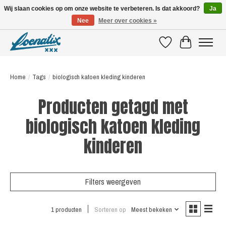
Wij slaan cookies op om onze website te verbeteren. Is dat akkoord?
Ja
Nee
Meer over cookies »
SHIRTS WITH A STORY
Verlanglijst
Winkelwagen
Home
/
Tags
/
biologisch katoen kleding kinderen
Producten getagd met
biologisch katoen kleding
kinderen
Filters weergeven
1 producten
Sorteren op
Meest bekeken