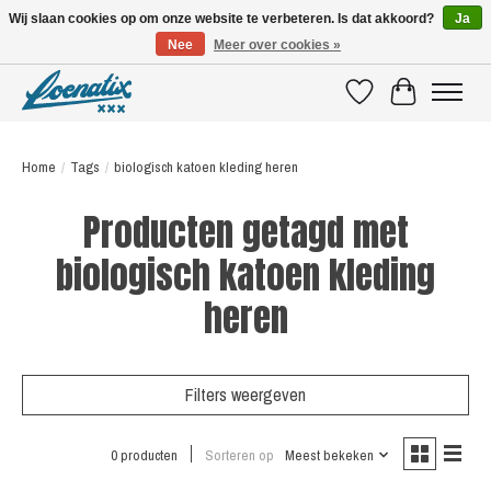
Wij slaan cookies op om onze website te verbeteren. Is dat akkoord?
Ja
Nee
Meer over cookies »
SHIRTS WITH A STORY
Verlanglijst
Winkelwagen
Home
/
Tags
/
biologisch katoen kleding heren
Producten getagd met
biologisch katoen kleding
heren
Filters weergeven
0 producten
Sorteren op
Meest bekeken