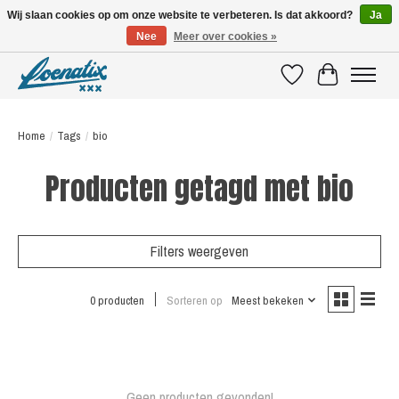
Wij slaan cookies op om onze website te verbeteren. Is dat akkoord?
Ja
Nee
Meer over cookies »
SHIRTS WITH A STORY
Verlanglijst
Winkelwagen
Home
/
Tags
/
bio
Producten getagd met bio
Filters weergeven
0 producten
Sorteren op
Meest bekeken
Geen producten gevonden!