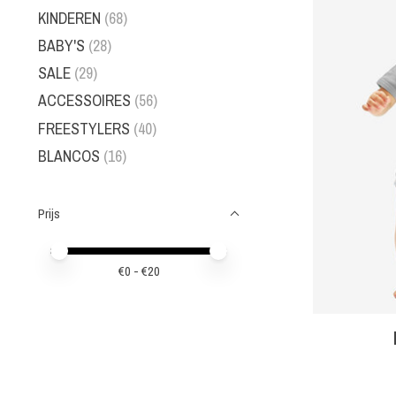
KINDEREN
(68)
BABY'S
(28)
SALE
(29)
ACCESSOIRES
(56)
FREESTYLERS
(40)
BLANCOS
(16)
Prijs
Minimale prijswaarde
Price maximum value
€
0
- €
20