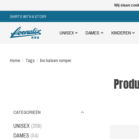
Wij slaan coo
SHIRTS WITH A STORY
UNISEX
DAMES
KINDEREN
Home
/
Tags
/
bio katoen romper
Produ
CATEGORIEËN
UNISEX
(208)
DAMES
(54)