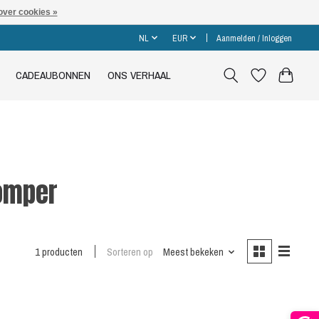
over cookies »
NL
EUR
Aanmelden / Inloggen
CADEAUBONNEN
ONS VERHAAL
romper
1 producten
Sorteren op
Meest bekeken