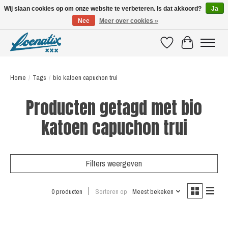
Wij slaan cookies op om onze website te verbeteren. Is dat akkoord?
Ja
Nee
Meer over cookies »
SHIRTS WITH A STORY
Verlanglijst
Winkelwagen
Home
/
Tags
/
bio katoen capuchon trui
Producten getagd met bio
katoen capuchon trui
Filters weergeven
0 producten
Sorteren op
Meest bekeken