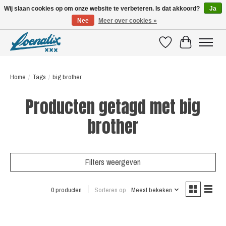
Wij slaan cookies op om onze website te verbeteren. Is dat akkoord?
Ja
Nee
Meer over cookies »
SHIRTS WITH A STORY
Verlanglijst
Winkelwagen
Home
/
Tags
/
big brother
Producten getagd met big
brother
Filters weergeven
0 producten
Sorteren op
Meest bekeken