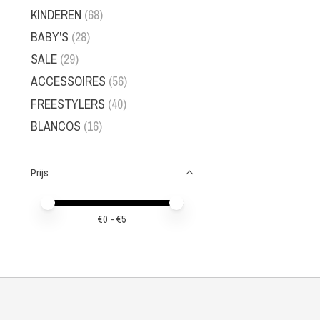
KINDEREN
(68)
BABY'S
(28)
SALE
(29)
ACCESSOIRES
(56)
FREESTYLERS
(40)
BLANCOS
(16)
Prijs
Minimale prijswaarde
Price maximum value
€
0
- €
5