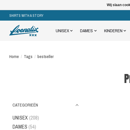
Wij slaan coo
SHIRTS WITH A STORY
UNISEX
DAMES
KINDEREN
Home
/
Tags
/
bestseller
P
CATEGORIEËN
UNISEX
(208)
DAMES
(54)