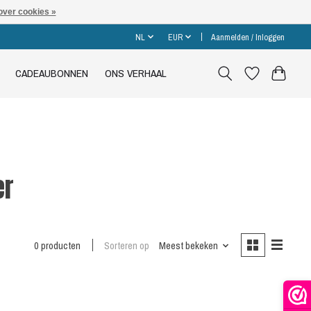
over cookies »
NL
EUR
Aanmelden / Inloggen
CADEAUBONNEN
ONS VERHAAL
er
0 producten
Sorteren op
Meest bekeken