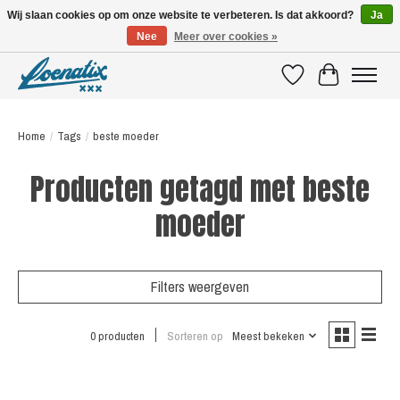
Wij slaan cookies op om onze website te verbeteren. Is dat akkoord?
Ja
Nee
Meer over cookies »
SHIRTS WITH A STORY
Verlanglijst
Winkelwagen
Home
/
Tags
/
beste moeder
Producten getagd met beste
moeder
Filters weergeven
0 producten
Sorteren op
Meest bekeken