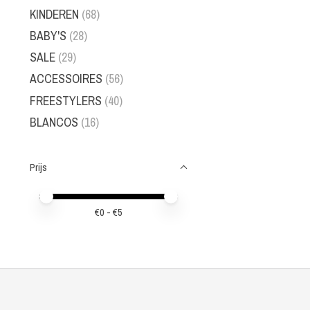
KINDEREN
(68)
BABY'S
(28)
SALE
(29)
ACCESSOIRES
(56)
FREESTYLERS
(40)
BLANCOS
(16)
Prijs
Minimale prijswaarde
Price maximum value
€
0
- €
5