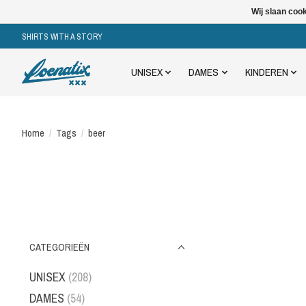
Wij slaan coo
SHIRTS WITH A STORY
UNISEX
DAMES
KINDEREN
Home
/
Tags
/
beer
CATEGORIEËN
UNISEX
(208)
DAMES
(54)