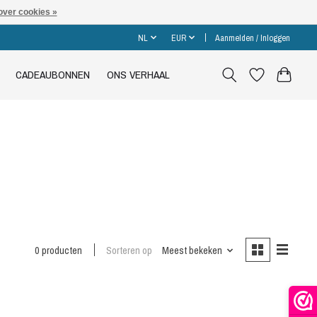
over cookies »
NL
EUR
Aanmelden / Inloggen
CADEAUBONNEN
ONS VERHAAL
0 producten
Sorteren op
Meest bekeken