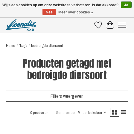
Wij slaan cookies op om onze website te verbeteren. Is dat akkoord?
Ja
Nee
Meer over cookies »
SHIRTS WITH A STORY
Verlanglijst
Winkelwagen
Home
/
Tags
/
bedreigde diersoort
Producten getagd met
bedreigde diersoort
Filters weergeven
0 producten
Sorteren op
Meest bekeken