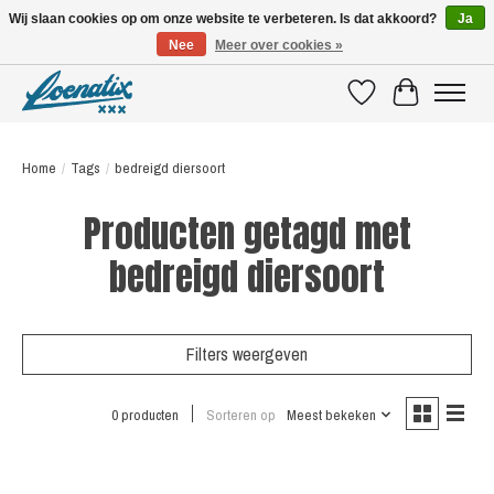
Wij slaan cookies op om onze website te verbeteren. Is dat akkoord?
Ja
Nee
Meer over cookies »
SHIRTS WITH A STORY
Verlanglijst
Winkelwagen
Home
/
Tags
/
bedreigd diersoort
Producten getagd met
bedreigd diersoort
Filters weergeven
0 producten
Sorteren op
Meest bekeken